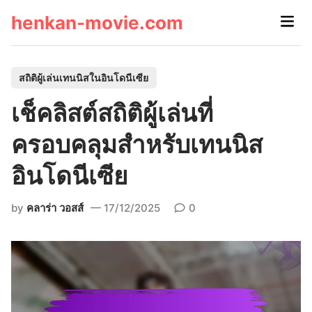
Skip
henkan-movie.com
Main
to
Men
content
P
สถิติผู้เล่นเทนนิสในอินโดนีเซีย
o
เช็คลิสต์สถิติผู้เล่นที่
s
t
ครอบคลุมสำหรับเทนนิส
e
อินโดนีเซีย
d
i
by
คลาร่า วอสส์
17/12/2025
0
n