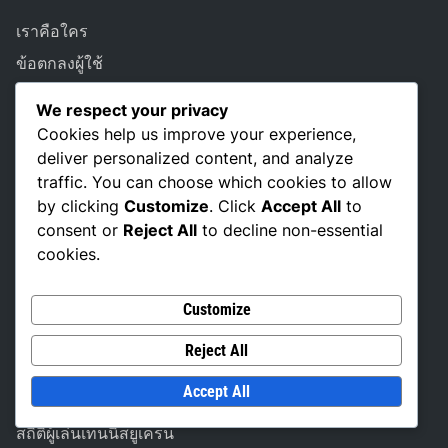
เราคือใคร
ข้อตกลงผู้ใช้
ติดต่อเรา
We respect your privacy
นโยบายการคุ้มครองข้อมูล
Cookies help us improve your experience,
deliver personalized content, and analyze
นโยบายคุกกี้
traffic. You can choose which cookies to allow
by clicking
Customize
. Click
Accept All
to
consent or
Reject All
to decline non-essential
LANGUAGE
cookies.
English
▾
Customize
Reject All
หมวดหมู่
Accept All
สถิติผู้เล่นเทนนิสชาวฮังการี
สถิติผู้เล่นเทนนิสยูเครน