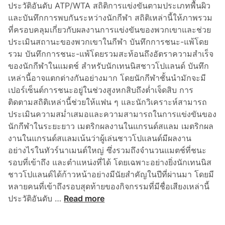
ประวัติอันดับ ATP/WTA สถิติการแข่งขันตามประเภทพื้นผิว
ะ
และบันทึกการพบกันระหว่างนักกีฬา สถิติเหล่านี้ให้ภาพรวม
ห์
ที่ครอบคลุมเกี่ยวกับผลงานการแข่งขันของพวกเขาและช่วย
ส
ประเมินสถานะของพวกเขาในกีฬา บันทึกการชนะ-แพ้โดย
ถิ
รวม บันทึกการชนะ-แพ้โดยรวมสะท้อนถึงอัตราความสำเร็จ
ติ
ของนักกีฬาในแมตช์ สำหรับนักเทนนิสชาวโปแลนด์ บันทึก
ผู้
เหล่านี้อาจแตกต่างกันอย่างมาก โดยนักกีฬาชั้นนำมักจะมี
เ
เปอร์เซ็นต์การชนะอยู่ในช่วงสูงหกสิบถึงต่ำเจ็ดสิบ การ
ล่
ติดตามสถิติเหล่านี้ช่วยให้แฟน ๆ และนักวิเคราะห์สามารถ
น
ประเมินความสม่ำเสมอและความสามารถในการแข่งขันของ
เ
นักกีฬาในระยะยาว เมตริกผลงานในแกรนด์สแลม เมตริกผล
ท
งานในแกรนด์สแลมเน้นว่าผู้เล่นชาวโปแลนด์มีผลงาน
น
อย่างไรในทัวร์นาเมนต์ใหญ่ ซึ่งรวมถึงจำนวนแมตช์ที่ชนะ
นิ
รอบที่เข้าถึง และตำแหน่งที่ได้ โดยเฉพาะอย่างยิ่งนักเทนนิส
ส
ชาวโปแลนด์ได้ก้าวหน้าอย่างมีนัยสำคัญในปีที่ผ่านมา โดยมี
ใ
หลายคนที่เข้าถึงรอบสุดท้ายของกิจกรรมที่มีชื่อเสียงเหล่านี้
น
เ
ประวัติอันดับ …
Read more
ส
ช็
ห
ค