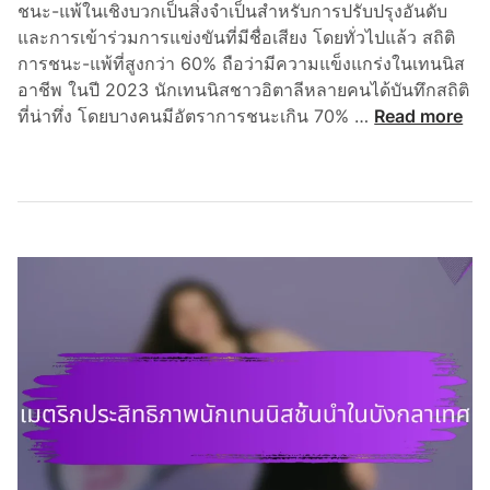
ชนะ-แพ้ในเชิงบวกเป็นสิ่งจำเป็นสำหรับการปรับปรุงอันดับ
ส
และการเข้าร่วมการแข่งขันที่มีชื่อเสียง โดยทั่วไปแล้ว สถิติ
ช
การชนะ-แพ้ที่สูงกว่า 60% ถือว่ามีความแข็งแกร่งในเทนนิส
า
อาชีพ ในปี 2023 นักเทนนิสชาวอิตาลีหลายคนได้บันทึกสถิติ
ว
เ
ที่น่าทึ่ง โดยบางคนมีอัตราการชนะเกิน 70% …
Read more
ดั
ม
ต
ต
ช์
ริ
ก
ป
ร
ะ
สิ
ท
ธิ
ภ
า
พ
ข