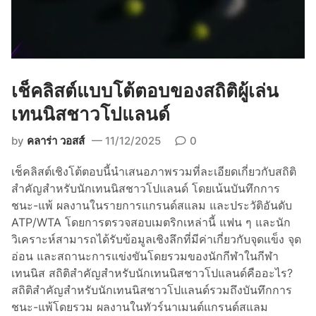
ค
ร
อ
บ
ค
เช็คลิสต์แบบโต้ตอบของสถิติผู้เล่น
ลุ
ม
เทนนิสชาวโปแลนด์
สำ
by
คลาร่า วอสส์
11/12/2025
0
ห
รั
เช็คลิสต์เชิงโต้ตอบนี้นำเสนอภาพรวมที่ละเอียดเกี่ยวกับสถิติ
บ
สำคัญสำหรับนักเทนนิสชาวโปแลนด์ โดยเน้นบันทึกการ
ก
ชนะ-แพ้ ผลงานในรายการแกรนด์สแลม และประวัติอันดับ
า
ATP/WTA โดยการตรวจสอบเมตริกเหล่านี้ แฟน ๆ และนัก
ร
วิเคราะห์สามารถได้รับข้อมูลเชิงลึกที่มีค่าเกี่ยวกับจุดแข็ง จุด
วิ
อ่อน และสถานะการแข่งขันโดยรวมของนักกีฬาในกีฬา
เ
เทนนิส สถิติสำคัญสำหรับนักเทนนิสชาวโปแลนด์คืออะไร?
ค
สถิติสำคัญสำหรับนักเทนนิสชาวโปแลนด์รวมถึงบันทึกการ
ร
ชนะ-แพ้โดยรวม ผลงานในทัวร์นาเมนต์แกรนด์สแลม
า