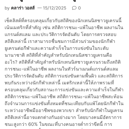
เ
by
คลาร่า วอสส์
15/12/2025
0
ช็
ก
เช็คลิสต์ที่ครอบคลุมเกี่ยวกับสถิติของนักเทนนิสชาวยูเครนนี้
สำ
เน้นเมตริกที่สำคัญ เช่น สถิติการชนะ-แพ้ในอาชีพ ผลงานใน
ห
แกรนด์สแลม และประวัติการจัดอันดับ โดยการตรวจสอบ
รั
สถิติเหล่านี้ เราสามารถชื่นชมการมีส่วนร่วมของนักกีฬา
บ
ยูเครนต่อกีฬาและความสำเร็จในการแข่งขันในระดับ
ปี
นานาชาติ สถิติที่สำคัญสำหรับนักเทนนิสชาวยูเครนคือ
2
อะไร? สถิติที่สำคัญสำหรับนักเทนนิสชาวยูเครนรวมถึงสถิติ
0
การชนะ-แพ้ในอาชีพ ผลงานในทัวร์นาเมนต์แกรนด์สแลม
2
ประวัติการจัดอันดับ สถิติการแข่งขันตามพื้นผิว และสถิติการ
3
พบกันระหว่างนักกีฬาเหล่านี้ เมตริกเหล่านี้ให้ภาพรวมที่
ครอบคลุมเกี่ยวกับสถานะการแข่งขันและความสำเร็จในกีฬา
สถิติการชนะ-แพ้ในอาชีพ สถิติการชนะ-แพ้ในอาชีพสะท้อน
ถึงจำนวนการแข่งขันทั้งหมดที่ชนะเทียบกับแพ้โดยนักกีฬาใน
ระหว่างอาชีพมืออาชีพของพวกเขา สำหรับนักกีฬาในยูเครน
สถิติเหล่านี้อาจแตกต่างกันอย่างมาก โดยบางคนมีอัตราการ
ชนะสูงกว่า 60% ในขณะที่บางคนอาจต่ำกว่าขีดนี้ การ