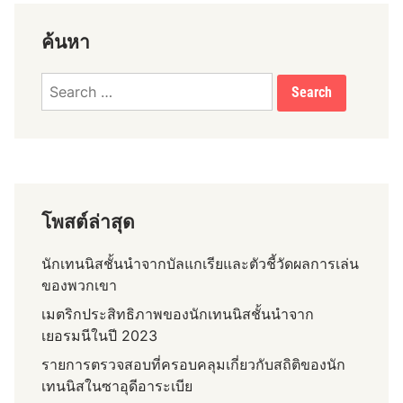
เ
ล่
ค้นหา
น
เ
Search
ท
for:
น
นิ
ส
ช
า
ว
โพสต์ล่าสุด
โ
ป
นักเทนนิสชั้นนำจากบัลแกเรียและตัวชี้วัดผลการเล่น
แ
ของพวกเขา
ล
เมตริกประสิทธิภาพของนักเทนนิสชั้นนำจาก
น
เยอรมนีในปี 2023
ด์
รายการตรวจสอบที่ครอบคลุมเกี่ยวกับสถิติของนัก
เทนนิสในซาอุดีอาระเบีย