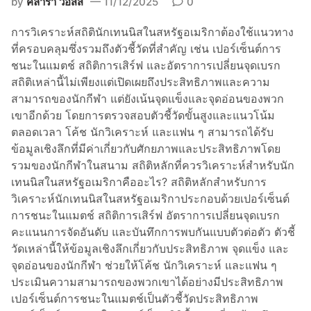
by
คลาร่า วอสส์
11/12/2025
0
ส
การวิเคราะห์สถิตินักเทนนิสในสหรัฐอเมริกาต้องใช้แนวทาง
ถิ
ที่ครอบคลุมซึ่งรวมถึงตัวชี้วัดที่สำคัญ เช่น เปอร์เซ็นต์การ
ติ
ชนะในแมตช์ สถิติการเสิร์ฟ และอัตราการเปลี่ยนจุดเบรก
ผู้
สถิติเหล่านี้ไม่เพียงแต่เปิดเผยถึงประสิทธิภาพและความ
เ
สามารถของนักกีฬา แต่ยังเน้นจุดแข็งและจุดอ่อนของพวก
ล่
เขาอีกด้วย โดยการตรวจสอบตัวชี้วัดขั้นสูงและแนวโน้ม
น
ตลอดเวลา โค้ช นักวิเคราะห์ และแฟน ๆ สามารถได้รับ
เ
ข้อมูลเชิงลึกที่มีค่าเกี่ยวกับศักยภาพและประสิทธิภาพโดย
ท
รวมของนักกีฬาในสนาม สถิติหลักที่ควรวิเคราะห์สำหรับนัก
น
เทนนิสในสหรัฐอเมริกาคืออะไร? สถิติหลักสำหรับการ
นิ
วิเคราะห์นักเทนนิสในสหรัฐอเมริกาประกอบด้วยเปอร์เซ็นต์
ส
การชนะในแมตช์ สถิติการเสิร์ฟ อัตราการเปลี่ยนจุดเบรก
ช
คะแนนการจัดอันดับ และบันทึกการพบกันแบบตัวต่อตัว ตัวชี้
า
วัดเหล่านี้ให้ข้อมูลเชิงลึกเกี่ยวกับประสิทธิภาพ จุดแข็ง และ
ว
จุดอ่อนของนักกีฬา ช่วยให้โค้ช นักวิเคราะห์ และแฟน ๆ
ยู
ประเมินความสามารถของพวกเขาได้อย่างมีประสิทธิภาพ
เ
เปอร์เซ็นต์การชนะในแมตช์เป็นตัวชี้วัดประสิทธิภาพ
ค