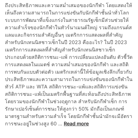
นั
ถึงประสิทธิภาพและความสม่ำเสมอของนักกีฬา โดยแสดงให้
ก
เห็นถึงความสามารถในการแข่งขันกับนักกีฬาชั้นนำทั่วโลก
เ
ระบบการพัฒนาที่แข็งแกร่งในสาธารณรัฐเช็กมีส่วนช่วยให้
ท
ความสำเร็จของนักกีฬาในทัวร์นาเมนต์ใหญ่ รวมถึงแกรนด์ส
น
แลมและกิจกรรมสำคัญอื่นๆ เมตริกการแสดงผลที่สำคัญ
นิ
สำหรับนักเทนนิสชาวเช็กในปี 2023 คืออะไร? ในปี 2023
ส
เมตริกการแสดงผลที่สำคัญสำหรับนักเทนนิสชาวเช็ก
ใ
ประกอบด้วยสถิติการชนะ-แพ้ การเปลี่ยนแปลงอันดับ ตัวชี้วัด
น
การแสดงผลในแมตช์ ความสม่ำเสมอของนักกีฬา และสถิติ
รั
การพบกันแบบตัวต่อตัว เมตริกเหล่านี้ให้ข้อมูลเชิงลึกเกี่ยวกับ
ส
ประสิทธิภาพและความสามารถในการแข่งขันของนักกีฬาใน
เ
ทัวร์ ATP และ WTA สถิติการชนะ-แพ้และสถิติการแข่งขัน
ซี
สถิติการชนะ-แพ้เป็นเมตริกพื้นฐานที่สะท้อนถึงประสิทธิภาพ
ย
โดยรวมของนักกีฬาในช่วงฤดูกาล สำหรับนักกีฬาเช็ก การ
รักษาเปอร์เซ็นต์การชนะให้สูงกว่า 50% มักถือเป็นเกณฑ์
มาตรฐานสำหรับความสำเร็จ โดยนักกีฬาชั้นนำมักจะมีอัตรา
เ
การชนะอยู่ในช่วงสูง 60 …
Read more
ม
ต