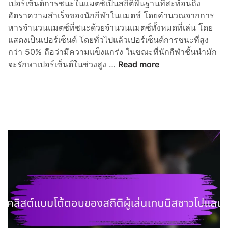
เปอร์เซ็นต์การชนะในแมตช์เป็นสถิติพื้นฐานที่สะท้อนถึง
ร
อัตราความสำเร็จของนักกีฬาในแมตช์ โดยคำนวณจากการ
น
หารจำนวนแมตช์ที่ชนะด้วยจำนวนแมตช์ทั้งหมดที่เล่น โดย
แสดงเป็นเปอร์เซ็นต์ โดยทั่วไปแล้วเปอร์เซ็นต์การชนะที่สูง
กว่า 50% ถือว่ามีความแข็งแกร่ง ในขณะที่นักกีฬาชั้นนำมัก
ร
จะรักษาเปอร์เซ็นต์ในช่วงสูง …
Read more
า
ย
ก
า
ร
ต
ร
ว
จ
ส
อ
บ
ที่