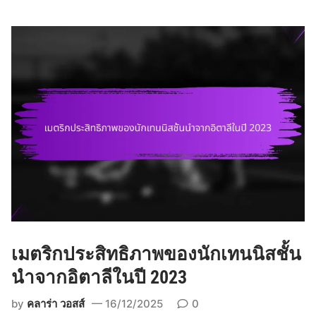
า
ร
ต
ร
ว
จ
ส
อ
บ
ก
า
ร
วิ
เ
ค
เมตริกประสิทธิภาพของนักเทนนิสชั้น
ร
า
นำจากอิตาลีในปี 2023
ะ
by
คลาร่า วอสส์
16/12/2025
0
ห์