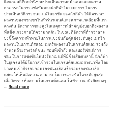
ติดตามสถิติเหล่านี้ช่วยประเมินความสม่ำเสมอและความ
สามารถในการแข่งขันของนักกีฬาในระยะยาว ในการ
ประเมินสถิติการชนะ-แพ้ในอาชีพของนักกีฬา ให้พิจารณา
ผลงานของพวกเขาในทัวร์นาเมนต์และสภาพแวดล้อมที่แตก
ต่างกัน อัตราการชนะสูงในเหตุการณ์สำคัญบ่งบอกถึงผลงาน
ที่แข็งแกร่งภายใต้ความกดดัน ในขณะที่อัตราที่ต่ำกว่าอาจ
บ่งชี้ถึงความท้าทายในการแข่งขันกับคู่แข่งระดับสูง เมตริก
ผลงานในแกรนด์สแลม เมตริกผลงานในแกรนด์สแลมรวมถึง
จำนวนถ้วยรางวัลที่ชนะ รอบที่เข้าถึง และเปอร์เซ็นต์การ
ชนะในการแข่งขันในทัวร์นาเมนต์ที่มีชื่อเสียงเหล่านี้ นักกีฬา
ในยูเครนได้มีโอกาสเข้าร่วมในแกรนด์สแลมอย่างน่าทึ่ง โดย
บางคนเข้าถึงรอบก่อนรองชนะเลิศหรือรอบรองชนะเลิศ
แสดงให้เห็นถึงความสามารถในการแข่งขันในระดับสูงสุด
เมื่อวิเคราะห์ผลงานในแกรนด์สแลม ให้พิจารณาปัจจัยต่างๆ
ร
…
Read more
า
ย
ก
า