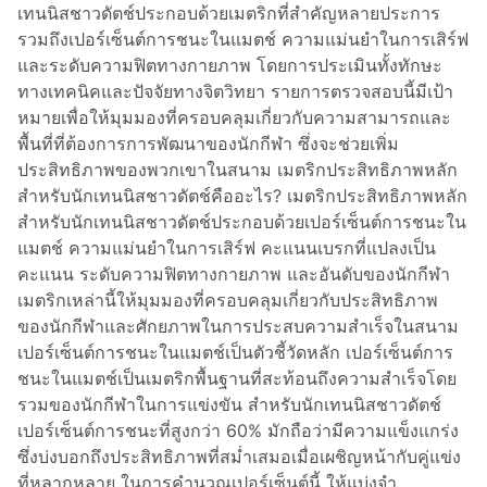
เทนนิสชาวดัตช์ประกอบด้วยเมตริกที่สำคัญหลายประการ
ท
รวมถึงเปอร์เซ็นต์การชนะในแมตช์ ความแม่นยำในการเสิร์ฟ
น
และระดับความฟิตทางกายภาพ โดยการประเมินทั้งทักษะ
นิ
ทางเทคนิคและปัจจัยทางจิตวิทยา รายการตรวจสอบนี้มีเป้า
ส
หมายเพื่อให้มุมมองที่ครอบคลุมเกี่ยวกับความสามารถและ
อิ
พื้นที่ที่ต้องการการพัฒนาของนักกีฬา ซึ่งจะช่วยเพิ่ม
น
ประสิทธิภาพของพวกเขาในสนาม เมตริกประสิทธิภาพหลัก
โ
สำหรับนักเทนนิสชาวดัตช์คืออะไร? เมตริกประสิทธิภาพหลัก
ด
สำหรับนักเทนนิสชาวดัตช์ประกอบด้วยเปอร์เซ็นต์การชนะใน
นี
แมตช์ ความแม่นยำในการเสิร์ฟ คะแนนเบรกที่แปลงเป็น
เ
คะแนน ระดับความฟิตทางกายภาพ และอันดับของนักกีฬา
ซี
เมตริกเหล่านี้ให้มุมมองที่ครอบคลุมเกี่ยวกับประสิทธิภาพ
ย
ของนักกีฬาและศักยภาพในการประสบความสำเร็จในสนาม
เปอร์เซ็นต์การชนะในแมตช์เป็นตัวชี้วัดหลัก เปอร์เซ็นต์การ
ชนะในแมตช์เป็นเมตริกพื้นฐานที่สะท้อนถึงความสำเร็จโดย
รวมของนักกีฬาในการแข่งขัน สำหรับนักเทนนิสชาวดัตช์
เปอร์เซ็นต์การชนะที่สูงกว่า 60% มักถือว่ามีความแข็งแกร่ง
ซึ่งบ่งบอกถึงประสิทธิภาพที่สม่ำเสมอเมื่อเผชิญหน้ากับคู่แข่ง
ที่หลากหลาย ในการคำนวณเปอร์เซ็นต์นี้ ให้แบ่งจำ