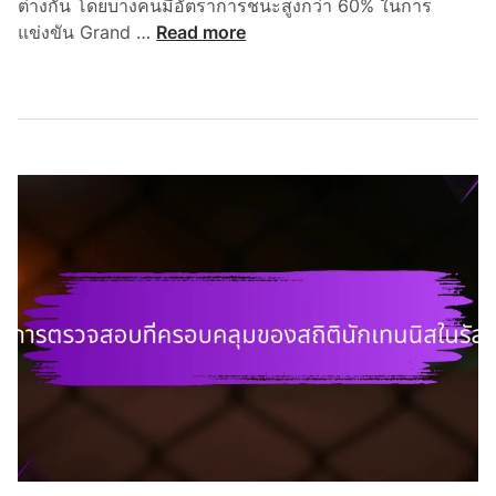
ต่างกัน โดยบางคนมีอัตราการชนะสูงกว่า 60% ในการ
เ
แข่งขัน Grand …
Read more
ม
ต
ริ
ก
ป
ร
ะ
สิ
ท
ธิ
ภ
า
พ
ข
อ
ง
นั