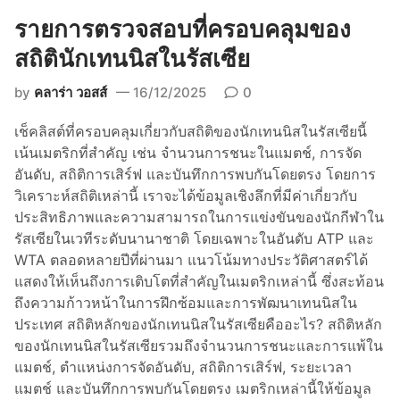
ก
รายการตรวจสอบที่ครอบคลุมของ
เ
ท
สถิตินักเทนนิสในรัสเซีย
น
by
คลาร่า วอสส์
16/12/2025
0
นิ
ส
เช็คลิสต์ที่ครอบคลุมเกี่ยวกับสถิติของนักเทนนิสในรัสเซียนี้
ชั้
เน้นเมตริกที่สำคัญ เช่น จำนวนการชนะในแมตช์, การจัด
น
อันดับ, สถิติการเสิร์ฟ และบันทึกการพบกันโดยตรง โดยการ
นำ
วิเคราะห์สถิติเหล่านี้ เราจะได้ข้อมูลเชิงลึกที่มีค่าเกี่ยวกับ
ข
ประสิทธิภาพและความสามารถในการแข่งขันของนักกีฬาใน
อ
รัสเซียในเวทีระดับนานาชาติ โดยเฉพาะในอันดับ ATP และ
ง
WTA ตลอดหลายปีที่ผ่านมา แนวโน้มทางประวัติศาสตร์ได้
อ
แสดงให้เห็นถึงการเติบโตที่สำคัญในเมตริกเหล่านี้ ซึ่งสะท้อน
เ
ถึงความก้าวหน้าในการฝึกซ้อมและการพัฒนาเทนนิสใน
ม
ประเทศ สถิติหลักของนักเทนนิสในรัสเซียคืออะไร? สถิติหลัก
ริ
ของนักเทนนิสในรัสเซียรวมถึงจำนวนการชนะและการแพ้ใน
ก
แมตช์, ตำแหน่งการจัดอันดับ, สถิติการเสิร์ฟ, ระยะเวลา
า
แมตช์ และบันทึกการพบกันโดยตรง เมตริกเหล่านี้ให้ข้อมูล
ใ