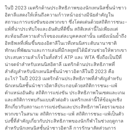
ป
ในปี 2023 เมตริกด้านประสิทธิภาพของนักเทนนิสชั้นนำชาว
ร
อิตาลีแสดงให้เห็นถึงความก้าวหน้าอย่างมีนัยสำคัญใน
ะ
สถานะการแข่งขันของพวกเขา ซึ่งโดดเด่นด้วยสถิติการชนะ-
สิ
แพ้ที่น่าประทับใจและอันดับที่ดีขึ้น สถิติเหล่านี้ไม่เพียงแต่
ท
สะท้อนถึงความสำเร็จของแต่ละบุคคลเท่านั้น แต่ยังเน้นย้ำถึง
ธิ
อิทธิพลที่เพิ่มขึ้นของอิตาลีในเวทีเทนนิสระดับนานาชาติ
ภ
ทักษะที่พัฒนาและการเล่นที่มีกลยุทธ์ได้มีส่วนช่วยให้พวกเขา
า
ประสบความสำเร็จในทั้งทัวร์ ATP และ WTA ซึ่งถือเป็นปีที่
พ
น่าจดจำสำหรับเทนนิสอิตาลี เมตริกด้านประสิทธิภาพที่
สำ
สำคัญสำหรับนักเทนนิสชั้นนำชาวอิตาลีในปี 2023 คือ
ห
อะไร? ในปี 2023 เมตริกด้านประสิทธิภาพที่สำคัญสำหรับ
รั
นักเทนนิสชั้นนำชาวอิตาลีประกอบด้วยสถิติการชนะ-แพ้
บ
ตำแหน่งอันดับ สถิติการแข่งขัน ประสิทธิภาพในเซตและเกม
นั
และสถิติการพบกันแบบตัวต่อตัว เมตริกเหล่านี้ให้ข้อมูลเชิง
ก
ลึกเกี่ยวกับสถานะการแข่งขันและประสิทธิภาพโดยรวมของ
เ
พวกเขาในสนาม สถิติการชนะ-แพ้ สถิติการชนะ-แพ้เป็นตัว
ท
บ่งชี้ที่สำคัญเกี่ยวกับประสิทธิภาพของนักกีฬาในช่วงฤดูกาล
น
สำหรับนักเทนนิสชั้นนำชาวอิตาลี การรักษาสัดส่วนการ
นิ