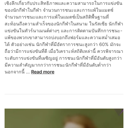
เชิงลึกเกี่ยวกับประสิทธิภาพและความสามารถในการแข่งขัน
น
ของนักกีฬาในกีฬา จำนวนการชนะและการแพ้ในแมตช์
ปี
จำนวนการชนะและการแพ้ในแมตช์เป็นสถิติพื้นฐานที่
2
สะท้อนถึงความสำเร็จของนักกีฬาในสนาม ในรัสเซีย นักกีฬา
0
แข่งขันในทัวร์นาเมนต์ต่างๆ และการติดตามบันทึกการชนะ-
2
แพ้ของพวกเขาสามารถบ่งบอกถึงฟอร์มและความสม่ำเสมอ
3
ได้ ตัวอย่างเช่น นักกีฬาที่มีอัตราการชนะสูงกว่า 60% มักจะ
ถือว่ามีการแข่งขันที่ดี เมื่อวิเคราะห์สถิติเหล่านี้ ควรพิจารณา
ระดับการแข่งขันที่เผชิญอยู่ การชนะนักกีฬาที่มีอันดับสูงกว่า
มีความสำคัญมากกว่าการชนะนักกีฬาที่มีอันดับต่ำกว่า
ร
นอกจากนี้ …
Read more
า
ย
ก
า
ร
ต
ร
ว