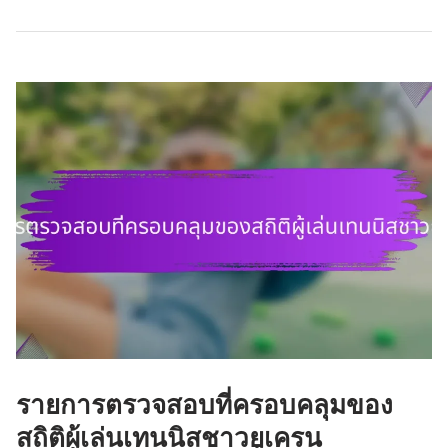
ริ
ก
ป
ร
ะ
สิ
ท
ธิ
ภ
า
พ
นั
ก
เ
ท
น
รายการตรวจสอบที่ครอบคลุมของ
นิ
ส
สถิติผู้เล่นเทนนิสชาวยูเครน