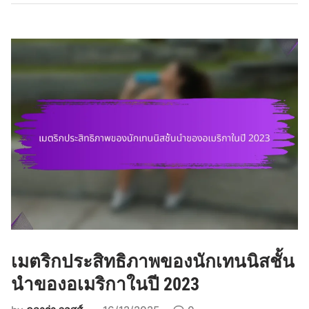
ก
ป
ร
ะ
สิ
ท
ธิ
ภ
า
พ
นั
ก
เ
ท
น
เมตริกประสิทธิภาพของนักเทนนิสชั้น
นิ
ส
นำของอเมริกาในปี 2023
ชั้