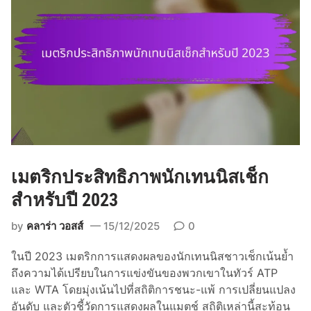
จ
ส
อ
บ
ที่
ค
ร
อ
บ
ค
เมตริกประสิทธิภาพนักเทนนิสเช็ก
ลุ
ม
สำหรับปี 2023
ข
by
คลาร่า วอสส์
15/12/2025
0
อ
ง
ในปี 2023 เมตริกการแสดงผลของนักเทนนิสชาวเช็กเน้นย้ำ
ส
ถึงความได้เปรียบในการแข่งขันของพวกเขาในทัวร์ ATP
ถิ
และ WTA โดยมุ่งเน้นไปที่สถิติการชนะ-แพ้ การเปลี่ยนแปลง
ติ
อันดับ และตัวชี้วัดการแสดงผลในแมตช์ สถิติเหล่านี้สะท้อน