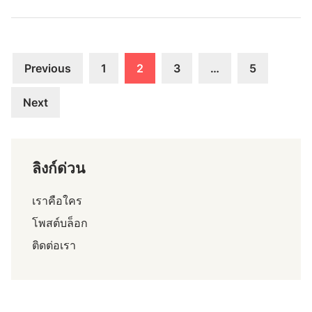
รั
ลิ
ฐ
ส
อ
ต์
เ
Posts
แ
Previous
1
2
3
…
5
ม
บ
pagination
ริ
บ
Next
ก
โ
า
ต้
ต
อ
ลิงก์ด่วน
บ
ข
เราคือใคร
อ
โพสต์บล็อก
ง
ติดต่อเรา
ส
ถิ
ติ
ผู้