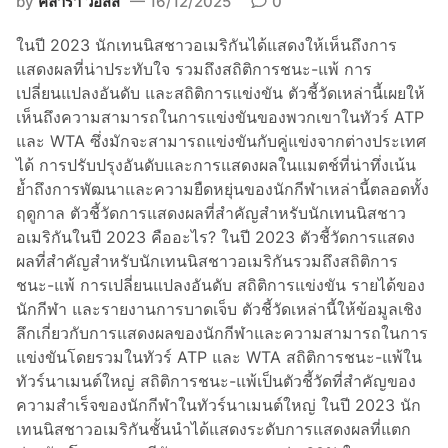
by
คลาร่า วอสส์
16/12/2025
0
น
นำ
ในปี 2023 นักเทนนิสชาวอเมริกันได้แสดงให้เห็นถึงการ
ใ
แสดงผลที่น่าประทับใจ รวมถึงสถิติการชนะ-แพ้ การ
น
เปลี่ยนแปลงอันดับ และสถิติการแข่งขัน ตัวชี้วัดเหล่านี้เผยให้
บั
เห็นถึงความสามารถในการแข่งขันของพวกเขาในทัวร์ ATP
ง
และ WTA ซึ่งมักจะสามารถแข่งขันกับคู่แข่งจากต่างประเทศ
ก
ได้ การปรับปรุงอันดับและการแสดงผลในแมตช์ที่น่าทึ่งเน้น
ล
ย้ำถึงการพัฒนาและความยืดหยุ่นของนักกีฬาเหล่านี้ตลอดทั้ง
า
ฤดูกาล ตัวชี้วัดการแสดงผลที่สำคัญสำหรับนักเทนนิสชาว
เ
อเมริกันในปี 2023 คืออะไร? ในปี 2023 ตัวชี้วัดการแสดง
ท
ผลที่สำคัญสำหรับนักเทนนิสชาวอเมริกันรวมถึงสถิติการ
ศ
ชนะ-แพ้ การเปลี่ยนแปลงอันดับ สถิติการแข่งขัน รายได้ของ
นักกีฬา และรายงานการบาดเจ็บ ตัวชี้วัดเหล่านี้ให้ข้อมูลเชิง
ลึกเกี่ยวกับการแสดงผลของนักกีฬาและความสามารถในการ
แข่งขันโดยรวมในทัวร์ ATP และ WTA สถิติการชนะ-แพ้ใน
ทัวร์นาเมนต์ใหญ่ สถิติการชนะ-แพ้เป็นตัวชี้วัดที่สำคัญของ
ความสำเร็จของนักกีฬาในทัวร์นาเมนต์ใหญ่ ในปี 2023 นัก
เทนนิสชาวอเมริกันชั้นนำได้แสดงระดับการแสดงผลที่แตก