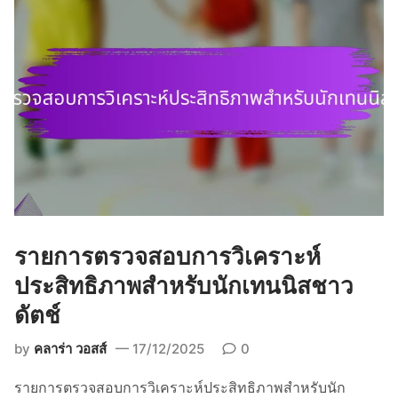
ถิ
ติ
ผู้
เ
ล่
น
ที่
ค
ร
อ
บ
ค
รายการตรวจสอบการวิเคราะห์
ลุ
ม
ประสิทธิภาพสำหรับนักเทนนิสชาว
สำ
ดัตช์
ห
รั
by
คลาร่า วอสส์
17/12/2025
0
บ
รายการตรวจสอบการวิเคราะห์ประสิทธิภาพสำหรับนัก
เ