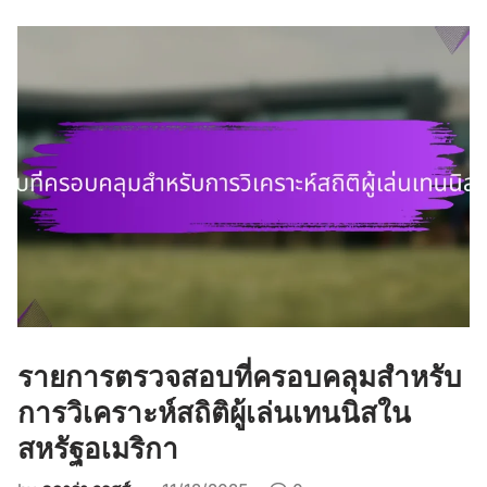
ร
ต
ร
ว
จ
ส
อ
บ
ที่
ค
ร
อ
บ
ค
รายการตรวจสอบที่ครอบคลุมสำหรับ
ลุ
ม
การวิเคราะห์สถิติผู้เล่นเทนนิสใน
ข
สหรัฐอเมริกา
อ
ง