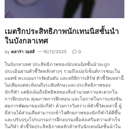
อ
ง
นั
ก
เมตริกประสิทธิภาพนักเทนนิสชั้นนำ
เ
ท
ในบังกลาเทศ
น
by
คลาร่า วอสส์
16/12/2025
0
นิ
ส
ในบังกลาเทศ ประสิทธิภาพของนักเทนนิสชั้นนำจะถูก
ชั้
ประเมินผ่านตัวชี้วัดหลักต่างๆ รวมถึงเปอร์เซ็นต์การชนะใน
น
แมตช์ คะแนนการจัดอันดับ และสถิติการเสิร์ฟ ตัวชี้วัดเหล่านี้
นำ
ไม่เพียงแต่สะท้อนถึงระดับทักษะและประสิทธิภาพของ
จ
นักกีฬา แต่ยังเน้นถึงอิทธิพลของสิ่งอำนวยความสะดวกใน
า
การฝึกอบรม คุณภาพการฝึกสอน และโอกาสในการแข่งขัน
ก
ต่อการพัฒนาของนักกีฬา ด้วยการวิเคราะห์ตัวชี้วัดเหล่านี้ ผู้
อิ
มีส่วนได้ส่วนเสียสามารถเข้าใจศักยภาพของนักกีฬาได้ดีขึ้น
ต
และปรับปรุงโปรแกรมการฝึกอบรมเพื่อส่งเสริมความสำเร็จ
า
ในกีฬา ตัวชี้วัดประสิทธิภาพหลักสำหรับนักเทนนิสชั้นนำใน