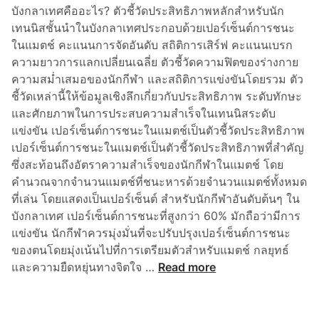
ลี
บังกลาเทศคืออะไร? ตัวชี้วัดประสิทธิภาพหลักสำหรับนัก
ใ
เทนนิสชั้นนำในบังกลาเทศประกอบด้วยเปอร์เซ็นต์การชนะ
น
ในแมตช์ คะแนนการจัดอันดับ สถิติการเสิร์ฟ คะแนนเบรก
ปี
ความยาวการแลกเปลี่ยนเฉลี่ย ตัวชี้วัดความฟิตของร่างกาย
2
ความสม่ำเสมอของนักกีฬา และสถิติการแข่งขันโดยรวม ตัว
0
ชี้วัดเหล่านี้ให้ข้อมูลเชิงลึกเกี่ยวกับประสิทธิภาพ ระดับทักษะ
2
และศักยภาพในการประสบความสำเร็จในเทนนิสระดับ
3
แข่งขัน เปอร์เซ็นต์การชนะในแมตช์เป็นตัวชี้วัดประสิทธิภาพ
เปอร์เซ็นต์การชนะในแมตช์เป็นตัวชี้วัดประสิทธิภาพที่สำคัญ
ซึ่งสะท้อนถึงอัตราความสำเร็จของนักกีฬาในแมตช์ โดย
คำนวณจากจำนวนแมตช์ที่ชนะหารด้วยจำนวนแมตช์ทั้งหมด
ที่เล่น โดยแสดงเป็นเปอร์เซ็นต์ สำหรับนักกีฬาอันดับต้นๆ ใน
บังกลาเทศ เปอร์เซ็นต์การชนะที่สูงกว่า 60% มักถือว่ามีการ
แข่งขัน นักกีฬาควรมุ่งมั่นที่จะปรับปรุงเปอร์เซ็นต์การชนะ
ของตนโดยมุ่งเน้นไปที่การเตรียมตัวสำหรับแมตช์ กลยุทธ์
เ
และความยืดหยุ่นทางจิตใจ …
Read more
ม
ต
ริ